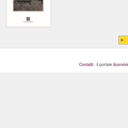
Contatti
· il portale
ilconviv