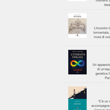
momenti sa
tess
L'incontro 
tormentata, 
mura di una
Un appassio
di un’equ
genetica f
Par
“C’è un 
accompagna d
l’istante f