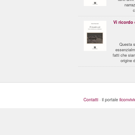
narraz
c
Vi ricordo 
Questa si
essenzialme
fatti che sia
origine 
Contatti
· il portale
ilconviv