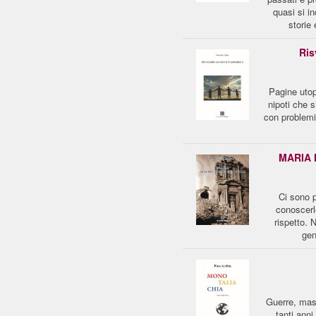
quasi si in
storie
Ris
Pagine utop
nipoti che s
con problemi
MARIA 
Ci sono p
conoscerl
rispetto. 
gen
Guerre, mass
tanti anni