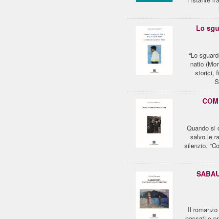
Lo sgu
“Lo sguardo
natio (Mo
storici,
S
COME
Quando si d
salvo le ra
silenzio. “C
SABAU
Il romanzo 
passati e pr